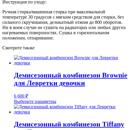
Инструкция по уходу:
Ручная стирка/машинная стирка при максимальной
температуре 30 градусов с мягким средством для стирки, без
сильного скручивания, деликатный отжим до 800 оборотов.
Ни в коем случае не сушить на радиаторах или любых других
нагреваемых поверхностях. Сушка в горизонтальном
положении, отпаривание.
Смотрите также
Демисезонный комбинезон Brownie
для Левретки девочки
6 600
₽
Выберите параметры
Этот
товар
имеет
несколько
Демисезонный комбинезон Tiffany
вариаций.