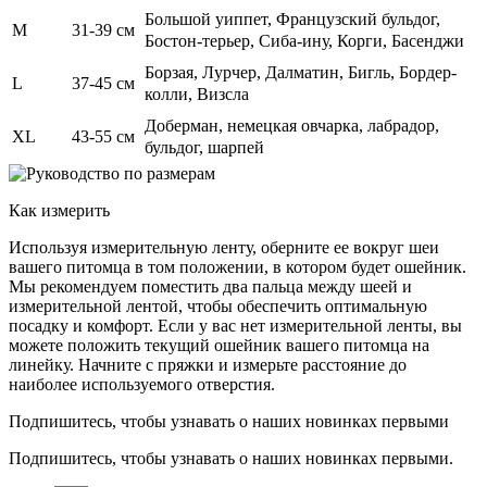
Большой уиппет, Французский бульдог,
М
31-39 см
Бостон-терьер, Сиба-ину, Корги, Басенджи
Борзая, Лурчер, Далматин, Бигль, Бордер-
L
37-45 см
колли, Визсла
Доберман, немецкая овчарка, лабрадор,
XL
43-55 см
бульдог, шарпей
Как измерить
Используя измерительную ленту, оберните ее вокруг шеи
вашего питомца в том положении, в котором будет ошейник.
Мы рекомендуем поместить два пальца между шеей и
измерительной лентой, чтобы обеспечить оптимальную
посадку и комфорт. Если у вас нет измерительной ленты, вы
можете положить текущий ошейник вашего питомца на
линейку. Начните с пряжки и измерьте расстояние до
наиболее используемого отверстия.
Подпишитесь, чтобы узнавать о наших новинках первыми
Подпишитесь, чтобы узнавать о наших новинках первыми.