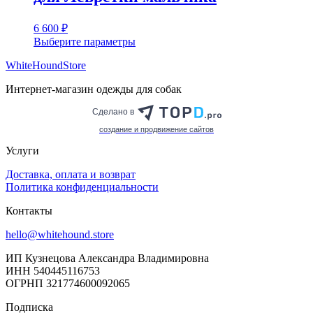
6 600
₽
Выберите параметры
Этот
WhiteHoundStore
товар
имеет
Интернет-магазин одежды для собак
несколько
вариаций.
Сделано в
Опции
можно
cоздание и продвижение сайтов
выбрать
Услуги
на
странице
Доставка, оплата и возврат
товара.
Политика конфиденциальности
Контакты
hello@whitehound.store
ИП Кузнецова Александра Владимировна
ИНН 540445116753
ОГРНП 321774600092065
Подписка