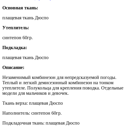
комбинезон
в
Основная ткань:
цвете
Асфальт
плащевая ткань Дюспо
для
Левретки
Утеплитель:
Девочки
синтепон 60гр.
Подкладка:
плащевая ткань Дюспо
Описание:
Незаменимый комбинезон для непредсказуемой погоды.
Теплый и легкий демисезонный комбинезон на тонком
утеплителе. Полукольца для крепления поводка. Отдельные
модели для мальчиков и девочек.
Ткань верха: плащевая Дюспо
Наполнитель: синтепон 60гр.
Подкладочная ткань: плащевая Дюспо